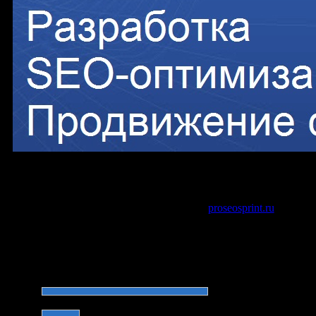
Архив опросов
Опросы, которые проводились на сайте
proseosprint.ru
Как вам сайт?
Хороший
(70%, 141 Голосов)
Мог быть лучше
(15%, 30 Голосов)